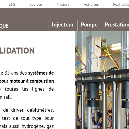
EFS
Société
Métiers
Activités
Réalisati
Injecteur
Pompe
Prestation
QUE
ALIDATION
de 35 ans des
systèmes de
 pour moteur à combustion
 toutes les lignes de
 rail.
de driver, débitmètres,
 test de tout type pour
mais aussi hydrogène, gaz