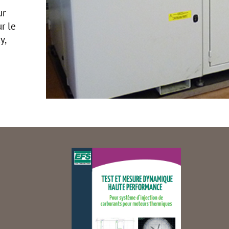
ur
ur le
y,