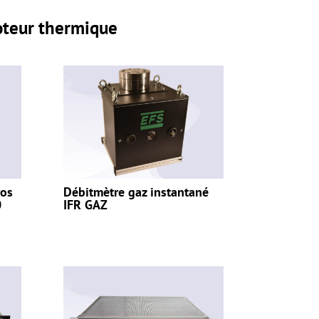
oteur thermique
ros
Débitmètre gaz instantané
0
IFR GAZ