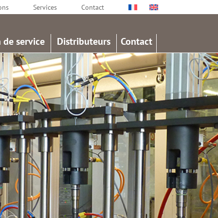
ons
Services
Contact
 de service
Distributeurs
Contact