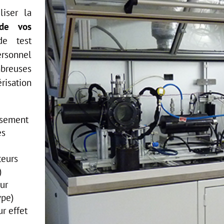
iser la
 de vos
e test
rsonnel
breuses
isation
ssement
ès
teurs
)
eur
ype)
r effet