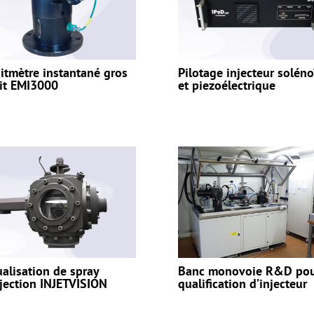
itmètre instantané gros
Pilotage injecteur solén
it EMI3000
et piezoélectrique
ualisation de spray
Banc monovoie R&D po
njection INJETVISION
qualification d’injecteur