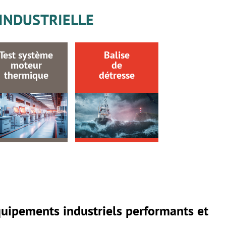
INDUSTRIELLE
Test système
Balise
moteur
de
thermique
détresse
quipements industriels performants et