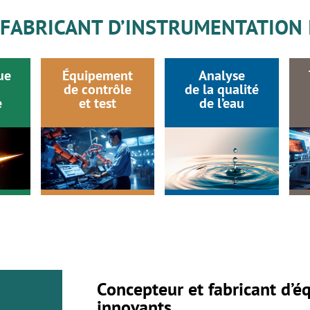
 FABRICANT D’INSTRUMENTATION 
ue
Équipement
Analyse
de contrôle
de la qualité
e
et test
de l’eau
Concepteur et fabricant d’é
innovants