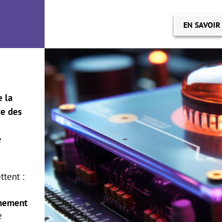
EN SAVOIR
 la
re des
é
tent :
nnement
e