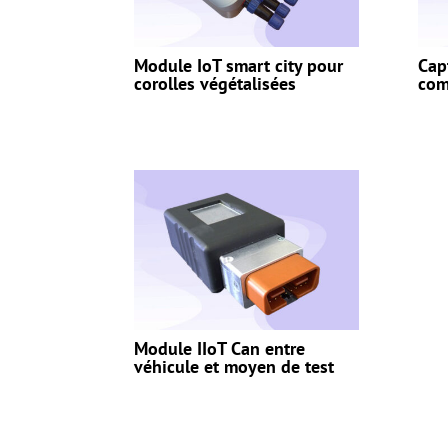
Module IoT smart city pour
Cap
corolles végétalisées
com
Module IIoT Can entre
véhicule et moyen de test