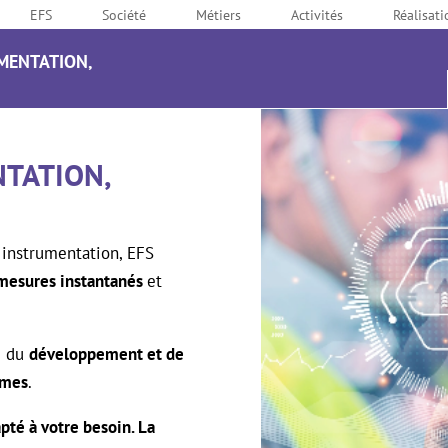
EFS
Société
Métiers
Activités
Réalisati
MENTATION,
É
TATION,
 instrumentation, EFS
 mesures instantanés
et
ge du
développement et de
omes
.
pté à votre besoin. La