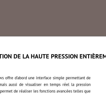
FONCTIONS AVANCÉES
s
Test de la soupape du rail mais également
du capteur de pression
TION DE LA HAUTE PRESSION ENTIÈR
s offre d’abord une interface simple permettant de
mais aussi de visualiser en temps réel la pression
l permet de réaliser les fonctions avancées telles que