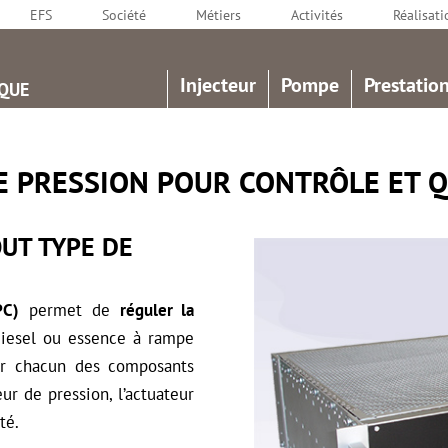
EFS
Société
Métiers
Activités
Réalisati
Injecteur
Pompe
Prestation
QUE
 PRESSION POUR CONTRÔLE ET QU
OUT TYPE DE
PC)
permet de
réguler la
diesel ou essence à rampe
er chacun des composants
ur de pression, l’actuateur
té.