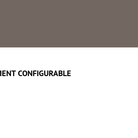
SYSTÈME SÉCURISÉ
Mise en sécurité dès détection de défaut
EMENT CONFIGURABLE