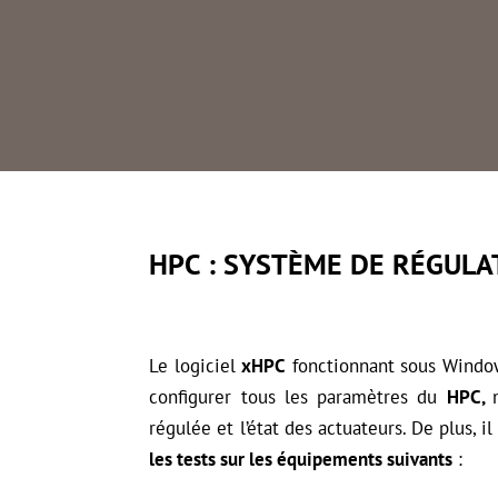
ENTIÈREMENT CONFIGURABLE
Configuration des capteurs de pression, de
PID, des sorties actionneurs.
Synchronisation de la pompe
HPC : SYSTÈME DE RÉGULA
Le logiciel
xHPC
fonctionnant sous Window
configurer tous les paramètres du
HPC,
régulée et l’état des actuateurs. De plus, i
les tests sur les équipements suivants
: